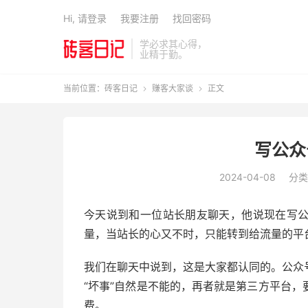
Hi, 请登录
我要注册
找回密码
学必求其心得，
业精于勤。
当前位置：
砖客日记
赚客大家谈
正文


写公众
2024-04-08
分类
今天说到和一位站长朋友聊天，他说现在写
量，当站长的心又不时，只能转到给流量的平
我们在聊天中说到，这是大家都认同的。公众
“坏事”自然是不能的，再者就是第三方平台
费。