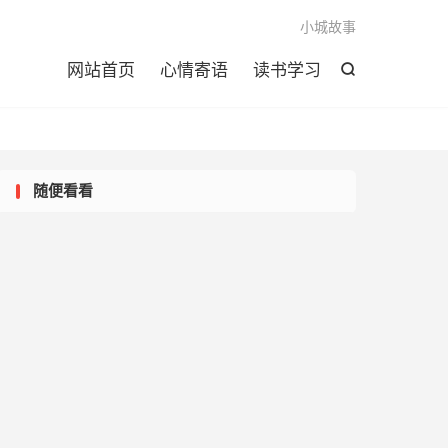

小城故事
网站首页
心情寄语
读书学习

随便看看