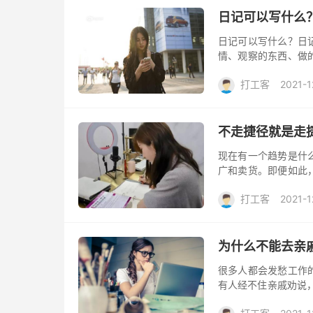
日记可以写什么
日记可以写什么？日
情、观察的东西、做
方法甚至感悟。 可
打工客
2021-1
不过有的孩...
不走捷径就是走
现在有一个趋势是什
广和卖货。即便如此
还是要靠文字，因为
打工客
2021-1
假，大家各自...
为什么不能去亲
很多人都会发愁工作
有人经不住亲戚劝说
那你应该会在里面好