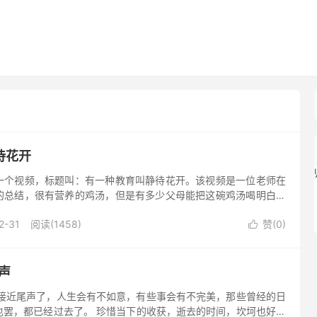
待花开
一个视频，标题叫：有一种教育叫静待花开。该视频是一位老师在
的总结，很有营养的鸡汤，但是有多少父母能把这碗鸡汤喝明白，
静待花开”？ 每个孩子都是一朵花，只是花期不同而已。有的花开
2-31
阅读(1458)
赞(
0
)

声
经接近尾声了，人生会有不如意，有些事会有不完美，那些曾经的日
也罢，都已经过去了。 珍惜当下的收获，逝去的时间，坎坷也好，