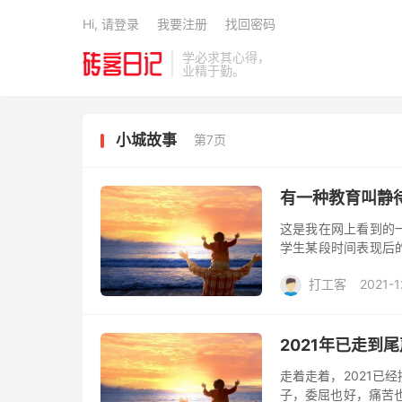
Hi, 请登录
我要注册
找回密码
学必求其心得，
业精于勤。
小城故事
第7页
有一种教育叫静
这是我在网上看到的
学生某段时间表现后
真正做到“默默耕耘，
打工客
2021-1
在春天，...
2021年已走到尾
走着走着，2021已
子，委屈也好，痛苦