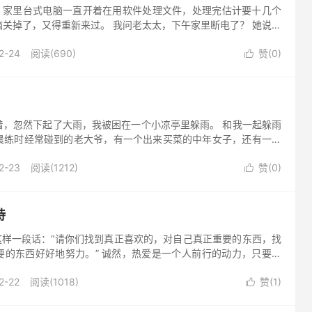
趟，家里台式电脑一直开着在用软件处理文件，处理完估计要十几个
关掉了，又得重新来过。 我问老太太，下午家里断电了？ 她说，
子进去书房玩，看到主机指示灯是亮的，就戳电源键关了…… 想着
2-24
阅读(690)
赞(
0
)

着，忽然下起了大雨，我被困在一个小凉亭里躲雨。 和我一起躲雨
晨练时经常碰到的老大爷，有一个出来买菜的中年女子，还有一个
 彼此间都没有说话，都是在默默的看雨，等雨停，若有所思的样
2-23
阅读(1212)
赞(
0
)

持
这样一段话：“请你们找到真正喜欢的，对自己真正重要的东西，找
要的东西好好地努力。” 诚然，热爱是一个人前行的动力，只要能
并且坚持下去，就一定会取得自己想要的的成绩，正因为热爱所以坚
2-22
阅读(1018)
赞(
1
)
