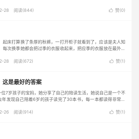
句号，将快乐留在了心中，原谅生活中的不完美，宽容生活中的不
2-28
阅读(844)
赞(
0
)

。 起床打算换了条厚的秋裤，一打开柜子就看到了，应该是夫人知
。 每次换季她都会把过季的衣服收起来，把应季的衣服放在最外面
些琐事我基本不操心，闷声一心搞自己的事。 厚秋裤往身上一套，
2-28
阅读(672)
赞(
1
)

，这是最好的答案
一位7岁孩子的宝妈，她分享了自己的陪读生活，她说自己是一个不
去年发现自己陪着6岁的孩子读完了30本书，每一本都读得非常的
说不清楚读书的意义，但是在读书的过程中，她知道自己不仅仅是陪
2-26
阅读(914)
赞(
1
)
