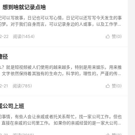
？想到啥就记录点啥
记可以写故事，日记也可以写心情，日记可以还写写今天发生的事
的梦。对于我们自身而言，可以记录身边的人或事，以及工作学习
是，对于孩子而言，写日记是帮助孩子提高作文水平非常好的办法。
2-22
阅读(1454)
赞(
0
)

捷径
么？就是短视频被人们使用的越来越多，特别是用来娱乐，用来推
，文字依然保持着其独有的生命力，科学的，理性的，严谨的传播
文字的产生过程就是严谨的。 至于市场，大家各取所需，至于真
2-21
阅读(785)
赞(
0
)

戚公司上班
的事情，有些人会让亲戚或者托关系帮忙，找一家公司工作。但也
，直接在亲戚的公司里工作。 如果你的亲戚经营的是一家大公司，
混很多；但如果你的亲戚只是经营一家小公司，只能奉劝你，最好