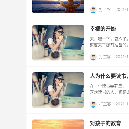
顺利也罢，都将化为
打工客
2021-1
容易。...
幸福的开始
天，嗖一下，变冷了
道变天了提前准备的
容易拿到的地方，这
打工客
2021-1
整个身...
人为什么要读书
在一个读书会群里，
喜欢读书的人，但是
认真。 现在她仍旧
打工客
2021-1
女儿，...
对孩子的教育