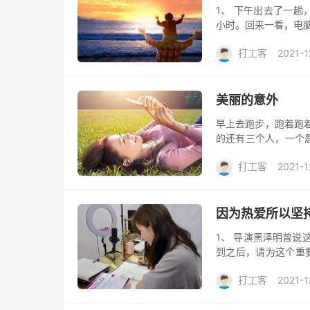
1、 下午出去了一
小时。回来一看，电脑
没。 后来才知道，儿
打工客
2021-1
训...
美丽的意外
早上去跑步，跑着跑
的还有三个人，一个
赶着上班的小白领。
打工客
2021-1
子。雨水湿...
因为热爱所以坚
1、 导演黑泽明曾说
到之后，请为这个重
找出热爱的东西， 
打工客
2021-1
持，...